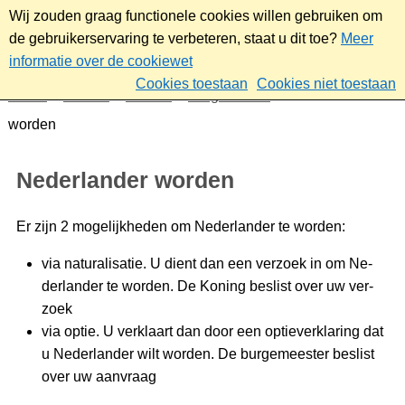
Wij zouden graag functionele cookies willen gebruiken om
de gebruikerservaring te verbeteren, staat u dit toe?
Meer
informatie over de cookiewet
Cookies toestaan
Cookies niet toestaan
Home
Wonen
Wonen
Burgerzaken
Nederlander
worden
Nederlander worden
Er zijn 2 mogelijkheden om Nederlander te worden:
via na­tu­ra­li­sa­tie. U dient dan een ver­zoek in om Ne­
der­lan­der te wor­den. De Ko­ning be­slist over uw ver­
zoek
via op­tie. U ver­klaart dan door een op­tie­ver­kla­ring dat
u Ne­der­lan­der wilt wor­den. De bur­ge­mees­ter be­slist
over uw aan­vraag