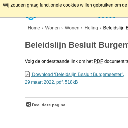
Wij zouden graag functionele cookies willen gebruiken om de g
Home
Wonen
Soc
Home
Wonen
Wonen
Heling
Beleidslijn 
Beleidslijn Besluit Burge
Volg de onderstaande link om het
PDF
document t
Download ‘Beleidslijn Besluit Burgemeester’,
29 maart 2022,
pdf
, 518kB
Deel deze pagina