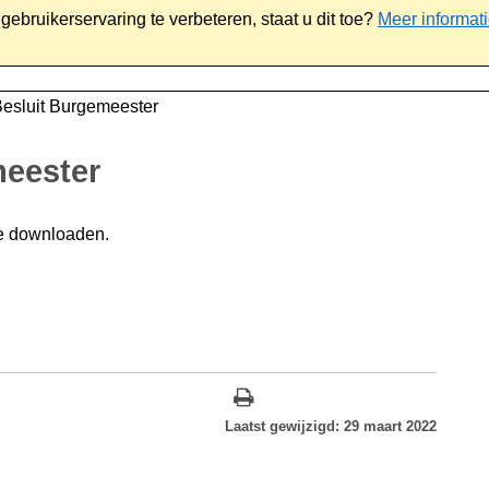
ebruikerservaring te verbeteren, staat u dit toe?
Meer informat
iaal
Werk & ondernemen
Bestuur
Contact
Besluit Burgemeester
meester
e downloaden.
Laatst gewijzigd: 29 maart 2022