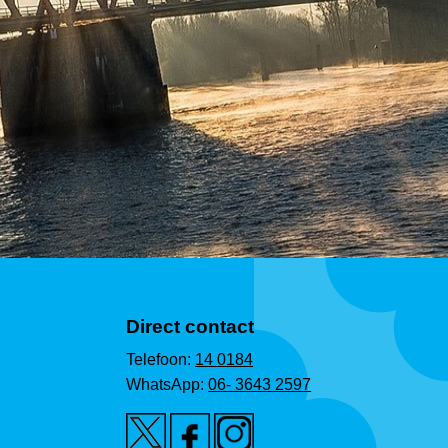
Direct contact
Telefoon:
14 0184
WhatsApp:
06- 3643 2597