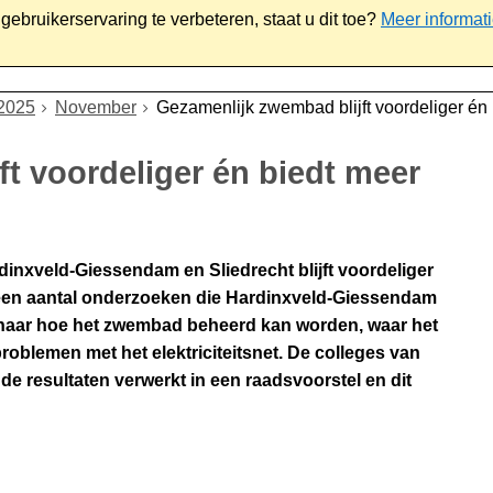
ebruikerservaring te verbeteren, staat u dit toe?
Meer informat
iaal
Werk & ondernemen
Bestuur
Contact
2025
November
Gezamenlijk zwembad blijft voordeliger én 
t voordeliger én biedt meer
nxveld-Giessendam en Sliedrecht blijft voordeliger
an een aantal onderzoeken die Hardinxveld-Giessendam
 naar hoe het zwembad beheerd kan worden, waar het
oblemen met het elektriciteitsnet. De colleges van
 resultaten verwerkt in een raadsvoorstel en dit