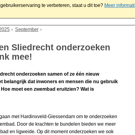
ebruikerservaring te verbeteren, staat u dit toe?
Meer informat
iaal
Werk & ondernemen
Bestuur
Contact
2025
September
en Sliedrecht onderzoeken
nk mee!
drecht onderzoeken samen of ze één nieuw
 belangrijk dat inwoners en mensen die nu gebruik
oe moet een zwembad eruitzien? Wat is
gegaan met Hardinxveld-Giessendam om te onderzoeken
wembad. Door de krachten te bundelen bieden we meer
enbad en ligweide. Op dit moment onderzoeken we ook