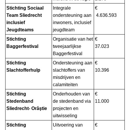
Stichting Sociaal
Integrale
€
Team Sliedrecht
ondersteuning aan
4.636.593
inclusief
inwoners, inclusief
Jeugdteams
jeugdteam
Stichting
Organisatie van het
€
Baggerfestival
tweejaarlijkse
37.023
Baggerfestival
Stichting
Ondersteuning aan
€
Slachtofferhulp
slachtoffers van
10.396
misdrijven en
calamiteiten
Stichting
Onderhouden van
€
Stedenband
de stedenband via
11.000
Sliedrecht- Orăştie
projecten en
uitwisseling
Stichting
Uitvoering van
€