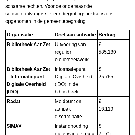
schaarse rechten. Voor de onderstaande
subsidieontvangers is een begrotingspostsubsidie
opgenomen in de gemeentebegroting.
Organisatie
Doel van subsidie
Bedrag
Bibliotheek AanZet
Uitvoering van
€
regulier
585.130
bibliotheekwerk
Bibliotheek AanZet
Informatiepunt
€
– Informatiepunt
Digitale Overheid
25.765
Digitale Overheid
(IDO) in de
(IDO)
bibliotheek
Radar
Meldpunt en
€
aanpak
16.119
discriminatie
SIMAV
Instandhouding
€
molens in de regio
2.175