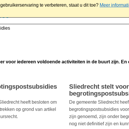
ebruikerservaring te verbeteren, staat u dit toe?
Meer informat
iaal
Werk & ondernemen
Bestuur
Contact
idies
 er voor iedereen voldoende activiteiten in de buurt zijn. 
otingspostsubsidies
Sliedrecht stelt voo
begrotingspostsubsi
liedrecht heeft besloten om
De gemeente Sliedrecht heeft
trekken op grond van artikel
begrotingspostsubsidies voor
ursrecht.
zijn genoemd, zijn onder beg
nog niet definitief zijn en 