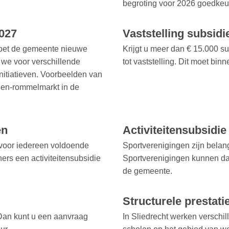
begroting voor 2026 goedkeur
2027
Vaststelling subsidi
 moet de gemeente nieuwe
Krijgt u meer dan € 15.000 s
 we voor verschillende
tot vaststelling. Dit moet bin
initiatieven. Voorbeelden van
inen-rommelmarkt in de
en
Activiteitensubsidie
r voor iedereen voldoende
Sportverenigingen zijn belang
ners een activiteitensubsidie
Sportverenigingen kunnen daa
de gemeente.
Structurele prestati
? Dan kunt u een aanvraag
In Sliedrecht werken verschil