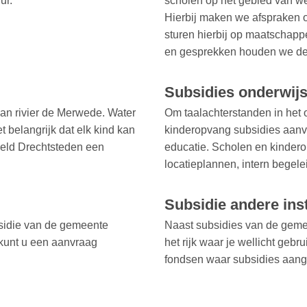
ur.
scholen op het gebied van wel
Hierbij maken we afspraken o
sturen hierbij op maatschappe
en gesprekken houden we de p
Subsidies onderwij
aan rivier de Merwede. Water
Om taalachterstanden in het 
 belangrijk dat elk kind kan
kinderopvang subsidies aanv
eld Drechtsteden een
educatie. Scholen en kinde
locatieplannen, intern begele
Subsidie andere ins
sidie van de gemeente
Naast subsidies van de gemee
 kunt u een aanvraag
het rijk waar je wellicht gebr
fondsen waar subsidies aan