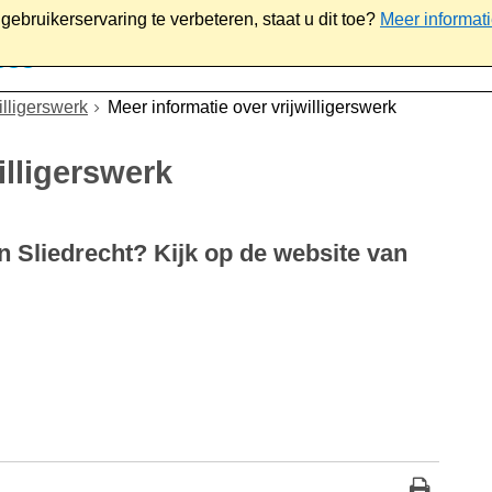
ebruikerservaring te verbeteren, staat u dit toe?
Meer informat
iaal
Werk & ondernemen
Bestuur
Contact
illigerswerk
Meer informatie over vrijwilligerswerk
illigerswerk
n Sliedrecht? Kijk op de website van