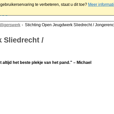
ebruikerservaring te verbeteren, staat u dit toe?
Meer informat
iaal
Werk & ondernemen
Bestuur
Contact
illigerswerk
Stichting Open Jeugdwerk Sliedrecht / Jongerenc
Sliedrecht /
 altijd het beste plekje van het pand." – Michael