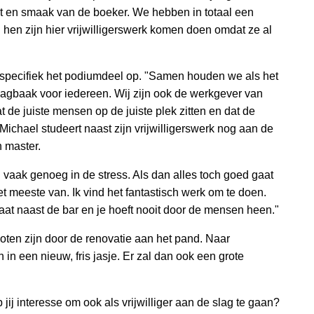
it en smaak van de boeker. We hebben in totaal een
n hen zijn hier vrijwilligerswerk komen doen omdat ze al
 specifiek het podiumdeel op. "Samen houden we als het
aagbaak voor iedereen. Wij zijn ook de werkgever van
 de juiste mensen op de juiste plek zitten en dat de
Michael studeert naast zijn vrijwilligerswerk nog aan de
n master.
n vaak genoeg in de stress. Als dan alles toch goed gaat
het meeste van. Ik vind het fantastisch werk om te doen.
staat naast de bar en je hoeft nooit door de mensen heen."
loten zijn door de renovatie aan het pand. Naar
in een nieuw, fris jasje. Er zal dan ook een grote
 jij interesse om ook als vrijwilliger aan de slag te gaan?