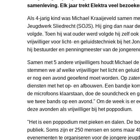
samenleving. Elk jaar trekt Elektra veel bezoeke
Als 4-jarig kind was Michael Kraaijeveld samen met
Jeugdwerk Sliedrecht (SOJS). Hij ging dan naar de
volgde. Toen hij wat ouder werd volgde hij zelf ook
vrijwilliger voor licht- en geluidstechniek bij het
hij bestuurder en penningmeester van de jongereno
Samen met 5 andere vrijwilligers houdt Michael de
stemmen we af welke vrijwilliger het licht en gelui
er nog een avond geoefend moet worden. Op zater
diensten met het op- en afbouwen. Een bandje komt 
de microfoons klaarstaan, doe de soundcheck en g
we twee bands op een avond." Om de week is er ee
deze avonden als vrijwilliger bij het poppodium.
"Het is een poppodium met pieken en dalen. De boe
publiek. Soms zijn er 250 mensen en soms maar 40.
evenementen te organiseren voor de jongere jeugd