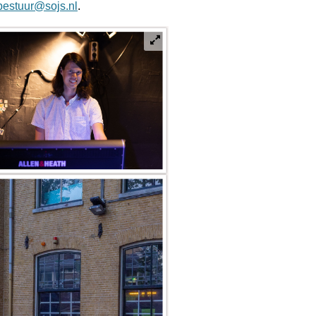
bestuur@sojs.nl
.