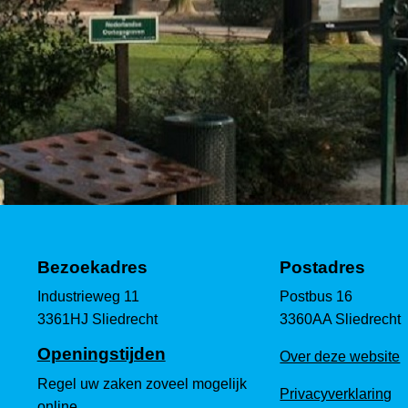
Bezoekadres
Postadres
Industrieweg 11
Postbus 16
3361HJ Sliedrecht
3360AA Sliedrecht
Openingstijden
Over deze website
Regel uw zaken zoveel mogelijk
Privacyverklaring
online