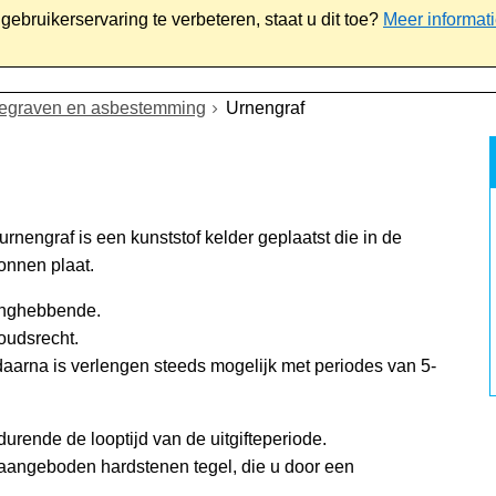
ebruikerservaring te verbeteren, staat u dit toe?
Meer informat
iaal
Werk & ondernemen
Bestuur
Contact
egraven en asbestemming
Urnengraf
rnengraf is een kunststof kelder geplaatst die in de
onnen plaat.
langhebbende.
oudsrecht.
 daarna is verlengen steeds mogelijk met periodes van 5-
rende de looptijd van de uitgifteperiode.
 aangeboden hardstenen tegel, die u door een