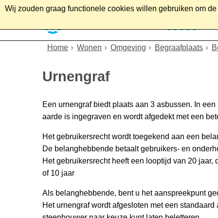
Wij zouden graag functionele cookies willen gebruiken om de g
Home
Wonen
Soc
Home
Wonen
Omgeving
Begraafplaats
B
Urnengraf
Een urnengraf biedt plaats aan 3 asbussen. In een u
aarde is ingegraven en wordt afgedekt met een bet
Het gebruikersrecht wordt toegekend aan een be
De belanghebbende betaalt gebruikers- en onderh
Het gebruikersrecht heeft een looptijd van 20 jaar,
of 10 jaar
Als belanghebbende, bent u het aanspreekpunt gedu
Het urnengraf wordt afgesloten met een standaard
steenhouwer naar keuze kunt laten beletteren.