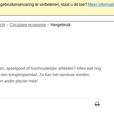
ebruikerservaring te verbeteren, staat u dit toe?
Meer informat
iaal
Werk & ondernemen
Bestuur
Contact
cht
Circulaire economie
Hergebruik
en, speelgoed of huishoudelijke artikelen? Alles wat nog
bij een kringloopwinkel. Zo kan het opnieuw worden
een ander plezier mee!