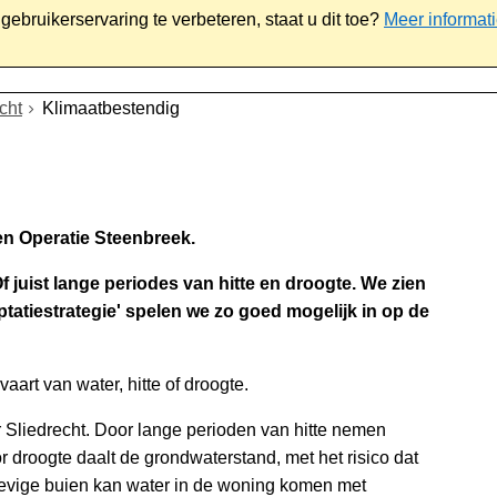
ebruikerservaring te verbeteren, staat u dit toe?
Meer informat
iaal
Werk & ondernemen
Bestuur
Contact
cht
Klimaatbestendig
en Operatie Steenbreek.
juist lange periodes van hitte en droogte. We zien
tatiestrategie' spelen we zo goed mogelijk in op de
art van water, hitte of droogte.
r Sliedrecht. Door lange perioden van hitte nemen
r droogte daalt de grondwaterstand, met het risico dat
evige buien kan water in de woning komen met