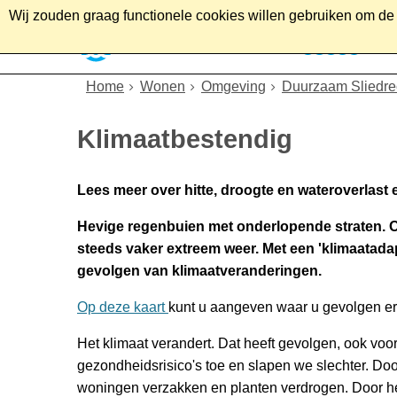
Wij zouden graag functionele cookies willen gebruiken om de g
Home
Wonen
Soc
Home
Wonen
Omgeving
Duurzaam Sliedre
Klimaatbestendig
Lees meer over hitte, droogte en wateroverlast 
Hevige regenbuien met onderlopende straten. Of 
steeds vaker extreem weer. Met een 'klimaatadap
gevolgen van klimaatveranderingen.
Op deze kaart
kunt u aangeven waar u gevolgen erva
Het klimaat verandert. Dat heeft gevolgen, ook voo
gezondheidsrisico's toe en slapen we slechter. Doo
woningen verzakken en planten verdrogen. Door h