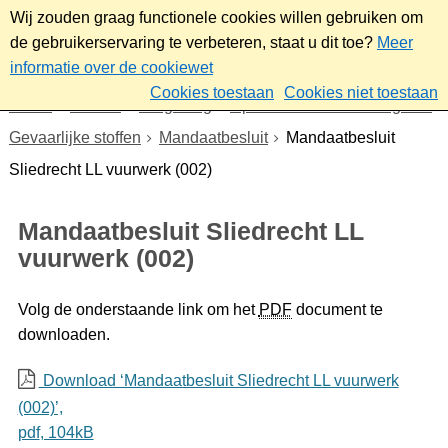
Wij zouden graag functionele cookies willen gebruiken om
de gebruikerservaring te verbeteren, staat u dit toe?
Meer
informatie over de cookiewet
Cookies toestaan
Cookies niet toestaan
Home
Wonen
Omgeving
Openbare orde en veiligheid
Gevaarlijke stoffen
Mandaatbesluit
Mandaatbesluit
Sliedrecht LL vuurwerk (002)
Mandaatbesluit Sliedrecht LL
vuurwerk (002)
Volg de onderstaande link om het
PDF
document te
downloaden.
Download ‘Mandaatbesluit Sliedrecht LL vuurwerk
(002)’,
pdf
, 104kB