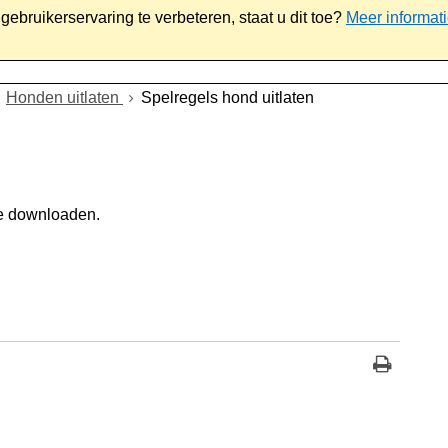
ebruikerservaring te verbeteren, staat u dit toe?
Meer informat
iaal
Werk & ondernemen
Bestuur
Contact
Honden uitlaten
Spelregels hond uitlaten
e downloaden.