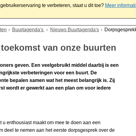
ebruikerservaring te verbeteren, staat u dit toe?
Meer informat
iaal
Werk & ondernemen
Bestuur
Contact
ten
Buurtagenda's
Nieuws Buurtagenda's
Dorpsgesprekk
 toekomst van onze buurten
oners geven. Een veelgebruikt middel daarbij is een
grijkste verbeteringen voor een buurt. De
te bepalen samen wat het meest belangrijk is. Zij
rst wordt er gewerkt aan een plan om voor iedere
at u enthousiast maakt om mee te doen aan een
om deel te nemen aan het eerste dorpsgesprek over de