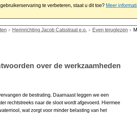
ebruikerservaring te verbeteren, staat u dit toe?
Meer informat
iaal
Werk & ondernemen
Bestuur
Contact
ten
Herinrichting Jacob Catsstraat e.o.
Even teruglezen
M
antwoorden over de werkzaamheden
 vervangen de bestrating. Daarnaast leggen we een
er rechtstreeks naar de sloot wordt afgevoerd. Hiermee
terriool, wat zorgt voor minder belasting van het