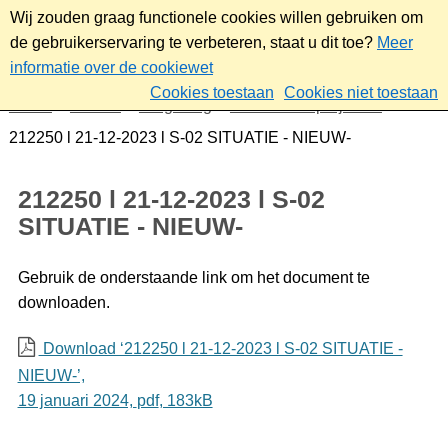
Wij zouden graag functionele cookies willen gebruiken om
de gebruikerservaring te verbeteren, staat u dit toe?
Meer
informatie over de cookiewet
Cookies toestaan
Cookies niet toestaan
Home
Wonen
Omgeving
Plannen en projecten
212250 l 21-12-2023 l S-02 SITUATIE - NIEUW-
212250 l 21-12-2023 l S-02
SITUATIE - NIEUW-
Gebruik de onderstaande link om het document te
downloaden.
Download ‘212250 l 21-12-2023 l S-02 SITUATIE -
NIEUW-’,
19 januari 2024,
pdf
, 183kB