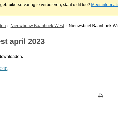
ebruikerservaring te verbeteren, staat u dit toe?
Meer informat
iaal
Werk & ondernemen
Bestuur
Contact
ten
Nieuwbouw Baanhoek-West
Nieuwsbrief Baanhoek-Wes
t april 2023
 downloaden.
023’,