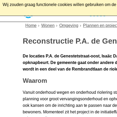
Wij zouden graag functionele cookies willen gebruiken om de g
Home
Wonen
Soc
Home
Wonen
Omgeving
Plannen en projec
Reconstructie P.A. de Gene
De locaties P.A. de Genestetstraat-oost, Isaäc 
opknapbeurt. De gemeente gaat onder andere de
wordt in een deel van de Rembrandtlaan de riol
Waarom
Vanuit onderhoud wegen en onderhoud riolering st
planning voor groot vervangingsonderhoud en ophog
ook kansen om de inrichting aan te passen naar d
bewoners. Momenteel zit het project in de initiatie