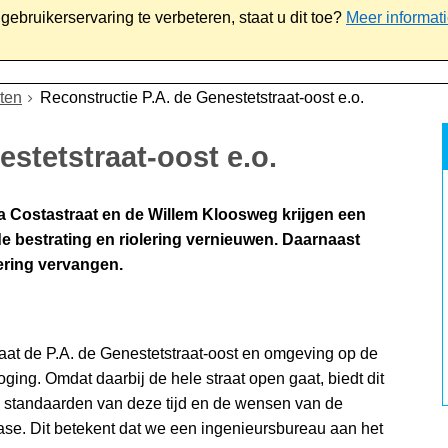
ebruikerservaring te verbeteren, staat u dit toe?
Meer informat
iaal
Werk & ondernemen
Bestuur
Contact
ten
Reconstructie P.A. de Genestetstraat-oost e.o.
stetstraat-oost e.o.
Da Costastraat en de Willem Kloosweg krijgen een
 bestrating en riolering vernieuwen. Daarnaast
ering vervangen.
aat de P.A. de Genestetstraat-oost en omgeving op de
ing. Omdat daarbij de hele straat open gaat, biedt dit
e standaarden van deze tijd en de wensen van de
ffase. Dit betekent dat we een ingenieursbureau aan het