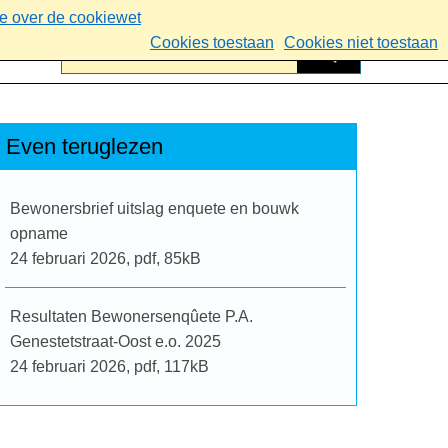
ie over de cookiewet
Cookies toestaan
Cookies niet toestaan
Even teruglezen
Bewonersbrief uitslag enquete en bouwk
opname
24 februari 2026,
pdf
, 85kB
Resultaten Bewonersenqûete P.A.
Genestetstraat-Oost e.o. 2025
24 februari 2026,
pdf
, 117kB