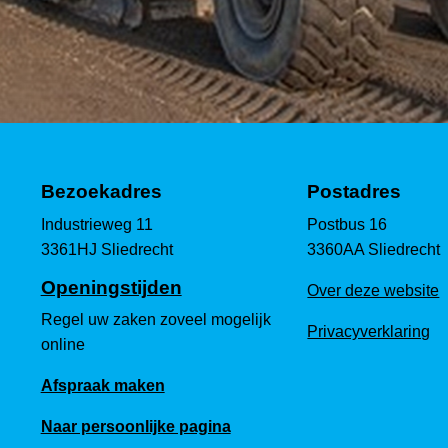
Bezoekadres
Postadres
Industrieweg 11
Postbus 16
3361HJ Sliedrecht
3360AA Sliedrecht
Openingstijden
Over deze website
Regel uw zaken zoveel mogelijk
Privacyverklaring
online
Afspraak maken
Naar persoonlijke pagina