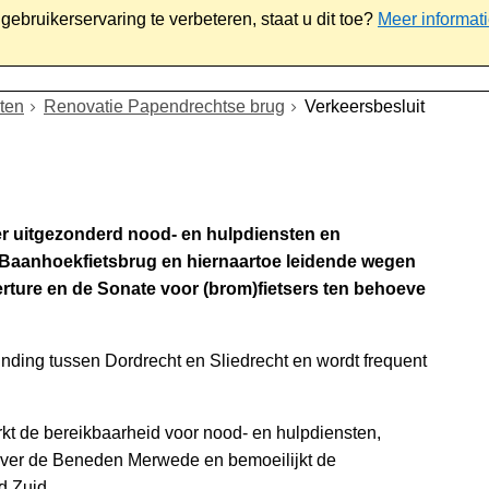
ebruikerservaring te verbeteren, staat u dit toe?
Meer informat
iaal
Werk & ondernemen
Bestuur
Contact
ten
Renovatie Papendrechtse brug
Verkeersbesluit
keer uitgezonderd nood- en hulpdiensten en
e Baanhoekfietsbrug en hiernaartoe leidende wegen
erture en de Sonate voor (brom)fietsers ten behoeve
nding tussen Dordrecht en Sliedrecht en wordt frequent
kt de bereikbaarheid voor nood- en hulpdiensten,
 over de Beneden Merwede en bemoeilijkt de
d Zuid.