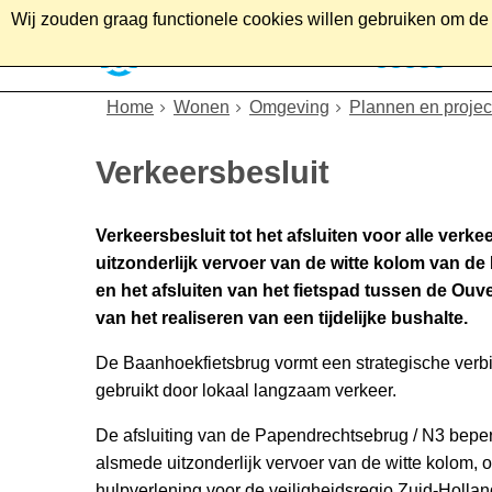
Wij zouden graag functionele cookies willen gebruiken om de g
Home
Wonen
Soc
Home
Wonen
Omgeving
Plannen en projec
Verkeersbesluit
Verkeersbesluit tot het afsluiten voor alle ver
uitzonderlijk vervoer van de witte kolom van d
en het afsluiten van het fietspad tussen de Ouv
van het realiseren van een tijdelijke bushalte.
De Baanhoekfietsbrug vormt een strategische verbi
gebruikt door lokaal langzaam verkeer.
De afsluiting van de Papendrechtsebrug / N3 beper
alsmede uitzonderlijk vervoer van de witte kolom,
hulpverlening voor de veiligheidsregio Zuid-Hollan