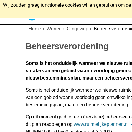
Wij zouden graag functionele cookies willen gebruiken om de g
Home
Wonen
Soc
Home
Wonen
Omgeving
Beheersverordeni
Beheersverordening
Soms is het onduidelijk wanneer we nieuwe ruim
sprake van een gebied waarin voorlopig geen o
nieuw bestemmingsplan, maar een beheersvero
Soms is het onduidelijk wanneer we nieuwe ruimtel
van een gebied waarin voorlopig geen ontwikkeli
bestemmingsplan, maar een beheersverordening.
Op dit moment geldt er een (herziene) beheersveror
dit plan raadplegen op
www.ruimtelijkeplannen.nl
NL.IMRO.0610.bvo01watertorenh2-3001).