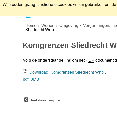
Wij zouden graag functionele cookies willen gebruiken om de g
Home
Wonen
Soc
Home
Wonen
Omgeving
Vergunningen, mel
Sliedrecht Wnb
Komgrenzen Sliedrecht 
Volg de onderstaande link om het
PDF
document t
Download ‘Komgrenzen Sliedrecht Wnb’,
pdf
, 8MB
Deel deze pagina