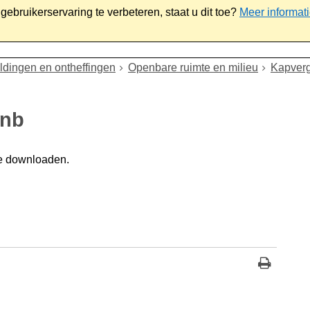
ebruikerservaring te verbeteren, staat u dit toe?
Meer informat
iaal
Werk & ondernemen
Bestuur
Contact
dingen en ontheffingen
Openbare ruimte en milieu
Kapver
Wnb
e downloaden.