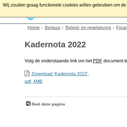
Wij zouden graag functionele cookies willen gebruiken om de g
Home
Wonen
Soc
Home
Bestuur
Beleid- en regelgeving
Fina
Kadernota 2022
Volg de onderstaande link om het
PDF
document t
Download ‘Kadernota 2022’,
pdf
, 4MB
Deel deze pagina