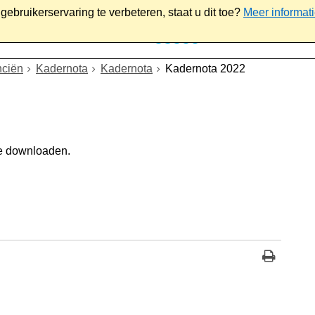
ebruikerservaring te verbeteren, staat u dit toe?
Meer informat
iaal
Werk & ondernemen
Bestuur
Contact
nciën
Kadernota
Kadernota
Kadernota 2022
e downloaden.