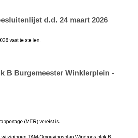
sluitenlijst d.d. 24 maart 2026
26 vast te stellen.
k B Burgemeester Winklerplein -
trapportage (MER) vereist is.
e wijzigingen TAM-Omgevingsplan Windroos blok B,