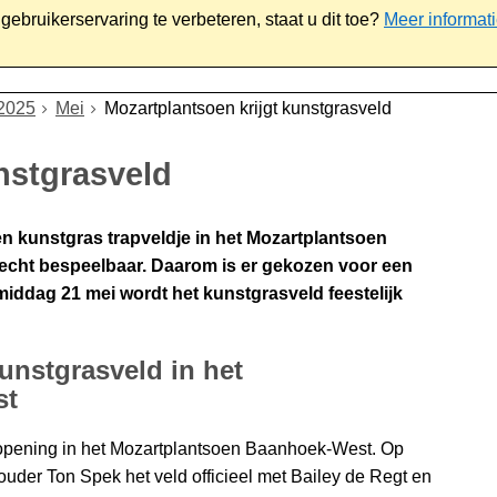
ebruikerservaring te verbeteren, staat u dit toe?
Meer informat
iaal
Werk & ondernemen
Bestuur
Contact
2025
Mei
Mozartplantsoen krijgt kunstgrasveld
nstgrasveld
 kunstgras trapveldje in het Mozartplantsoen
echt bespeelbaar. Daarom is er gekozen voor een
ddag 21 mei wordt het kunstgrasveld feestelijk
unstgrasveld in het
st
e opening in het Mozartplantsoen Baanhoek-West. Op
er Ton Spek het veld officieel met Bailey de Regt en