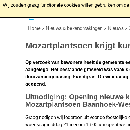
Wij zouden graag functionele cookies willen gebruiken om de g
Home
Wonen
Soc
Home
Nieuws & bekendmakingen
Nieuws
Mozartplantsoen krijgt ku
Op verzoek van bewoners heeft de gemeente een
aangelegd. Het bestaande grasveld was vaak sl
duurzame oplossing: kunstgras. Op woensdagmi
geopend.
Uitnodiging: Opening nieuwe k
Mozartplantsoen Baanhoek-We
Graag nodigen wij iedereen uit voor de feestelijk
woensdagmiddag 21 mei om 16.00 uur opent wethoud