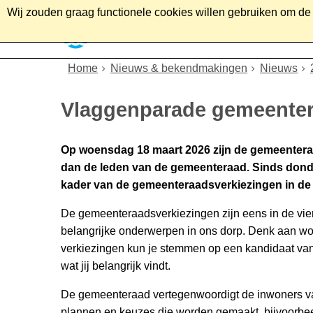
Wij zouden graag functionele cookies willen gebruiken om de g
Home
Wonen
Soc
Home
Nieuws & bekendmakingen
Nieuws
Vlaggenparade gemeenter
Op woensdag 18 maart 2026 zijn de gemeenteraa
dan de leden van de gemeenteraad. Sinds donde
kader van de gemeenteraadsverkiezingen in de
De gemeenteraadsverkiezingen zijn eens in de vie
belangrijke onderwerpen in ons dorp. Denk aan wone
verkiezingen kun je stemmen op een kandidaat van ee
wat jij belangrijk vindt.
De gemeenteraad vertegenwoordigt de inwoners van
plannen en keuzes die worden gemaakt, bijvoorbe