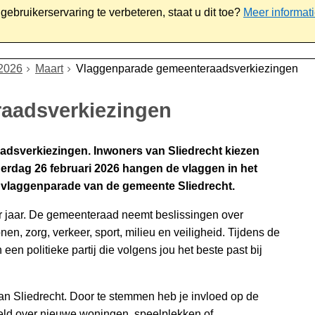
ebruikerservaring te verbeteren, staat u dit toe?
Meer informat
iaal
Werk & ondernemen
Bestuur
Contact
2026
Maart
Vlaggenparade gemeenteraadsverkiezingen
aadsverkiezingen
dsverkiezingen. Inwoners van Sliedrecht kiezen
rdag 26 februari 2026 hangen de vlaggen in het
 vlaggenparade van de gemeente Sliedrecht.
r jaar. De gemeenteraad neemt beslissingen over
n, zorg, verkeer, sport, milieu en veiligheid. Tijdens de
n politieke partij die volgens jou het beste past bij
 Sliedrecht. Door te stemmen heb je invloed op de
eld over nieuwe woningen, speelplekken of