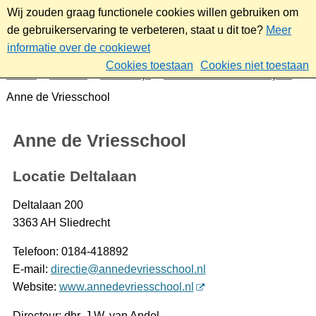
Wij zouden graag functionele cookies willen gebruiken om
de gebruikerservaring te verbeteren, staat u dit toe?
Meer
informatie over de cookiewet
Cookies toestaan
Cookies niet toestaan
Home
Sociaal
Onderwijs
Kinderen van 4 tot 12 jaar
Anne de Vriesschool
Anne de Vriesschool
Locatie Deltalaan
Deltalaan 200
3363 AH Sliedrecht
Telefoon: 0184-418892
E-mail:
directie@annedevriesschool.nl
Website:
www.annedevriesschool.nl
Directeur: dhr. J.W. van Andel