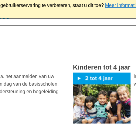
ebruikerservaring te verbeteren, staat u dit toe?
Meer informat
iaal
Werk & ondernemen
Bestuur
Contact
Kinderen tot 4 jaar
o.a. het aanmelden van uw
I
en dag van de basisscholen,
v
dersteuning en begeleiding