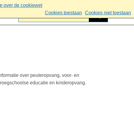
ie over de cookiewet
Cookies toestaan
Cookies niet toestaan
nformatie over peuteropvang, voor- en
roegschoolse educatie en kinderopvang.