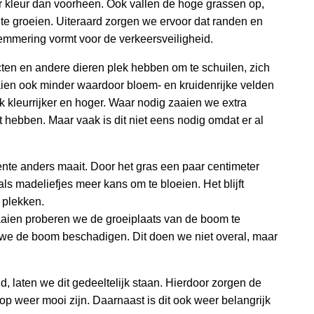
 kleur dan voorheen. Ook vallen de hoge grassen op,
e groeien. Uiteraard zorgen we ervoor dat randen en
emmering vormt voor de verkeersveiligheid.
ten en andere dieren plek hebben om te schuilen, zich
aien ook minder waardoor bloem- en kruidenrijke velden
kleurrijker en hoger. Waar nodig zaaien we extra
t hebben. Maar vaak is dit niet eens nodig omdat er al
ente anders maait. Door het gras een paar centimeter
ls madeliefjes meer kans om te bloeien. Het blijft
 plekken.
aien proberen we de groeiplaats van de boom te
t we de boom beschadigen. Dit doen we niet overal, maar
, laten we dit gedeeltelijk staan. Hierdoor zorgen de
rop weer mooi zijn. Daarnaast is dit ook weer belangrijk