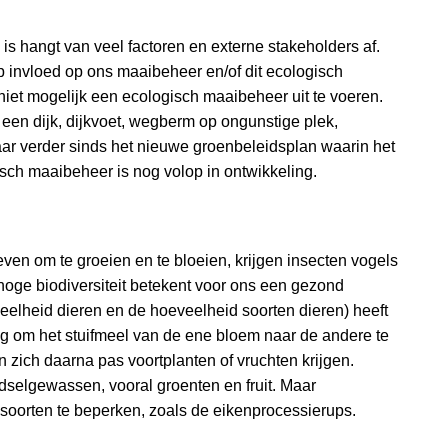
 is hangt van veel factoren en externe stakeholders af.
p invloed op ons maaibeheer en/of dit ecologisch
niet mogelijk een ecologisch maaibeheer uit te voeren.
een dijk, dijkvoet, wegberm op ongunstige plek,
aar verder sinds het nieuwe groenbeleidsplan waarin het
ch maaibeheer is nog volop in ontwikkeling.
ven om te groeien en te bloeien, krijgen insecten vogels
oge biodiversiteit betekent voor ons een gezond
eveelheid dieren en de hoeveelheid soorten dieren) heeft
ig om het stuifmeel van de ene bloem naar de andere te
zich daarna pas voortplanten of vruchten krijgen.
selgewassen, vooral groenten en fruit. Maar
n soorten te beperken, zoals de eikenprocessierups.