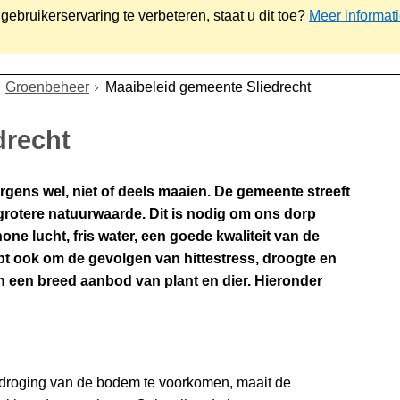
ebruikerservaring te verbeteren, staat u dit toe?
Meer informat
iaal
Werk & ondernemen
Bestuur
Contact
Groenbeheer
Maaibeleid gemeente Sliedrecht
drecht
gens wel, niet of deels maaien. De gemeente streeft
 grotere natuurwaarde. Dit is nodig om ons dorp
one lucht, fris water, een goede kwaliteit van de
t ook om de gevolgen van hittestress, droogte en
an een breed aanbod van plant en dier. Hieronder
rdroging van de bodem te voorkomen, maait de