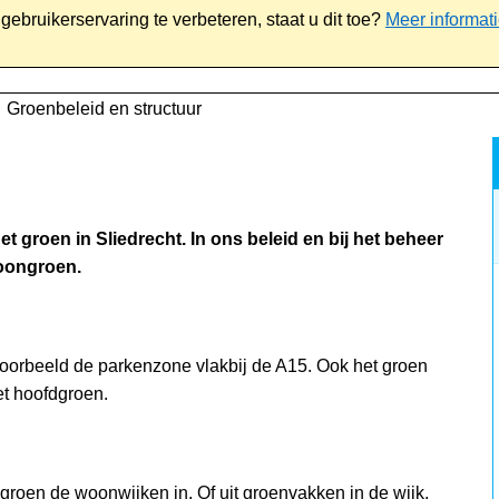
ebruikerservaring te verbeteren, staat u dit toe?
Meer informat
iaal
Werk & ondernemen
Bestuur
Contact
Groenbeleid en structuur
 groen in Sliedrecht. In ons beleid en bij het beheer
oongroen.
oorbeeld de parkenzone vlakbij de A15. Ook het groen
et hoofdgroen.
dgroen de woonwijken in. Of uit groenvakken in de wijk,