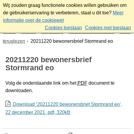
Wij zouden graag functionele cookies willen gebruiken om
de gebruikerservaring te verbeteren, staat u dit toe?
Meer
informatie over de cookiewet
Cookies toestaan
Cookies niet toestaan
Home
Wonen
Omgeving
Plannen en projecten
Even
teruglezen
20211220 bewonersbrief Stormrand eo
20211220 bewonersbrief
Stormrand eo
Volg de onderstaande link om het
PDF
document te
downloaden.
Download ‘20211220 bewonersbrief Stormrand eo’,
22 december 2021,
pdf
, 320kB