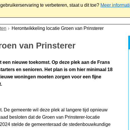
ebruikerservaring te verbeteren, staat u dit toe?
Meer informat
iaal
Werk & ondernemen
Bestuur
Contact
ten
Herontwikkeling locatie Groen van Prinsterer
roen van Prinsterer
gt een nieuwe toekomst. Op deze plek aan de Frans
arters en senioren. Het plan is om hier minimaal 18
ieuwe woningen moeten zorgen voor een fijne
.
. De gemeente wil deze plek al langere tijd opnieuw
ad besloten dat de Groen van Prinsterer-locatie
r 2024 stelde de gemeenteraad de stedenbouwkundige