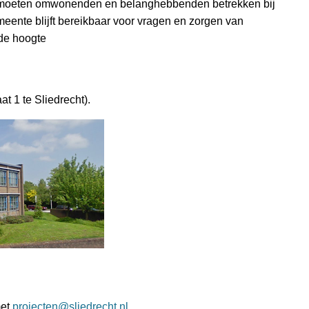
 moeten omwonenden en belanghebbenden betrekken bij
meente blijft bereikbaar voor vragen en zorgen van
de hoogte
t 1 te Sliedrecht).
met
projecten@sliedrecht.nl
.