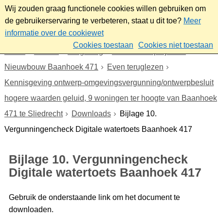
Wij zouden graag functionele cookies willen gebruiken om
de gebruikerservaring te verbeteren, staat u dit toe?
Meer
informatie over de cookiewet
Cookies toestaan
Cookies niet toestaan
Home
Wonen
Omgeving
Plannen en projecten
Nieuwbouw Baanhoek 471
Even teruglezen
Kennisgeving ontwerp-omgevingsvergunning/ontwerpbesluit
hogere waarden geluid, 9 woningen ter hoogte van Baanhoek
471 te Sliedrecht
Downloads
Bijlage 10.
Vergunningencheck Digitale watertoets Baanhoek 417
Bijlage 10. Vergunningencheck
Digitale watertoets Baanhoek 417
Gebruik de onderstaande link om het document te
downloaden.