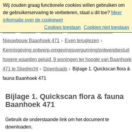
Wij zouden graag functionele cookies willen gebruiken om
de gebruikerservaring te verbeteren, staat u dit toe?
Meer
informatie over de cookiewet
Cookies toestaan
Cookies niet toestaan
Home
Wonen
Omgeving
Plannen en projecten
Nieuwbouw Baanhoek 471
Even teruglezen
Kennisgeving ontwerp-omgevingsvergunning/ontwerpbesluit
hogere waarden geluid, 9 woningen ter hoogte van Baanhoek
471 te Sliedrecht
Downloads
Bijlage 1. Quickscan flora &
fauna Baanhoek 471
Bijlage 1. Quickscan flora & fauna
Baanhoek 471
Gebruik de onderstaande link om het document te
downloaden.