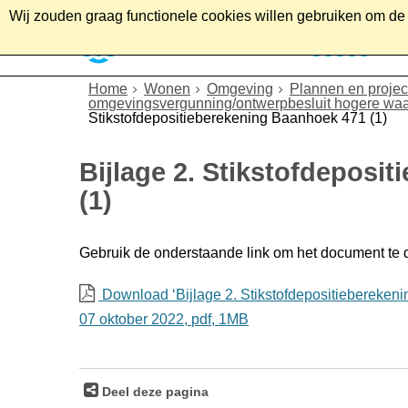
Wij zouden graag functionele cookies willen gebruiken om de g
Home
Wonen
Soc
Home
Wonen
Omgeving
Plannen en projec
omgevingsvergunning/ontwerpbesluit hogere waar
Stikstofdepositieberekening Baanhoek 471 (1)
Bijlage 2. Stikstofdeposi
(1)
Gebruik de onderstaande link om het document te
Download ‘Bijlage 2. Stikstofdepositieberekeni
07 oktober 2022,
pdf
, 1MB
Deel deze pagina