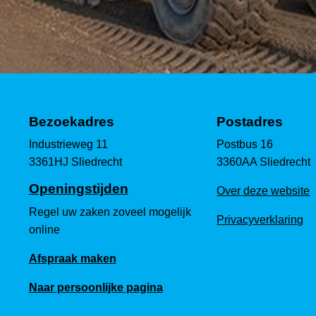
Bezoekadres
Postadres
Industrieweg 11
Postbus 16
3361HJ Sliedrecht
3360AA Sliedrecht
Openingstijden
Over deze website
Regel uw zaken zoveel mogelijk
Privacyverklaring
online
Afspraak maken
Naar persoonlijke pagina