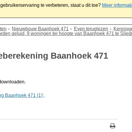
ebruikerservaring te verbeteren, staat u dit toe?
Meer informat
iaal
Werk & ondernemen
Bestuur
Contact
ten
Nieuwbouw Baanhoek 471
Even teruglezen
Kennisge
den geluid, 9 woningen ter hoogte van Baanhoek 471 te Slied
tieberekening Baanhoek 471
 downloaden.
ng Baanhoek 471 (1)’,