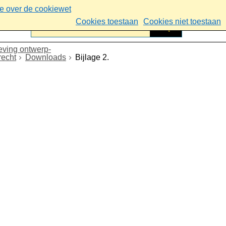
ie over de cookiewet
Cookies toestaan
Cookies niet toestaan
ving ontwerp-
recht
Downloads
Bijlage 2.