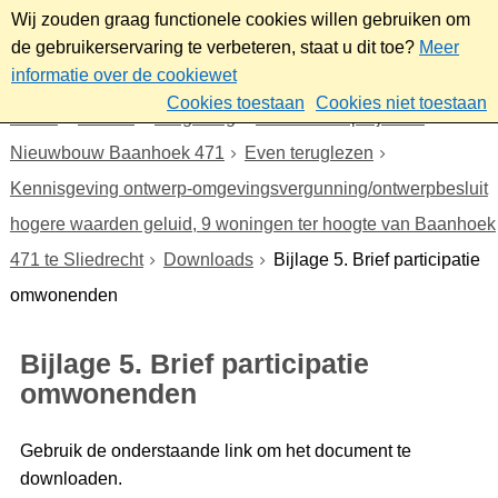
Wij zouden graag functionele cookies willen gebruiken om
de gebruikerservaring te verbeteren, staat u dit toe?
Meer
informatie over de cookiewet
Cookies toestaan
Cookies niet toestaan
Home
Wonen
Omgeving
Plannen en projecten
Nieuwbouw Baanhoek 471
Even teruglezen
Kennisgeving ontwerp-omgevingsvergunning/ontwerpbesluit
hogere waarden geluid, 9 woningen ter hoogte van Baanhoek
471 te Sliedrecht
Downloads
Bijlage 5. Brief participatie
omwonenden
Bijlage 5. Brief participatie
omwonenden
Gebruik de onderstaande link om het document te
downloaden.