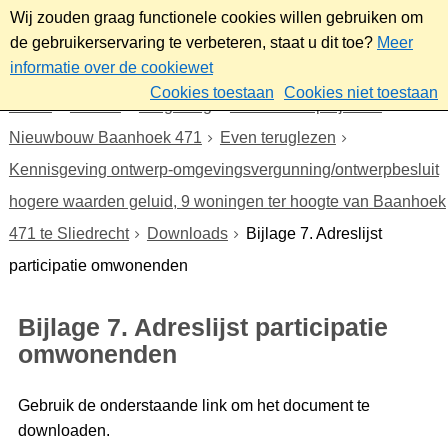
Wij zouden graag functionele cookies willen gebruiken om
de gebruikerservaring te verbeteren, staat u dit toe?
Meer
informatie over de cookiewet
Cookies toestaan
Cookies niet toestaan
Home
Wonen
Omgeving
Plannen en projecten
Nieuwbouw Baanhoek 471
Even teruglezen
Kennisgeving ontwerp-omgevingsvergunning/ontwerpbesluit
hogere waarden geluid, 9 woningen ter hoogte van Baanhoek
471 te Sliedrecht
Downloads
Bijlage 7. Adreslijst
participatie omwonenden
Bijlage 7. Adreslijst participatie
omwonenden
Gebruik de onderstaande link om het document te
downloaden.