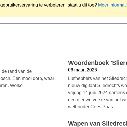
ebruikerservaring te verbeteren, staat u dit toe?
Meer informat
iaal
Werk & ondernemen
Bestuur
Contact
Woordenboek 'Sliere
06 maart 2026
n de rand van de
bosch. Een mooi dorp, waar
Liefhebbers van het Sliedrech
teren. Welke
nieuw digitaal Sliedrechts 
vrijdag 14 juni 2024 namens 
een nieuwe versie van het wo
wethouder Cees Paas.
Wapen van Sliedrec