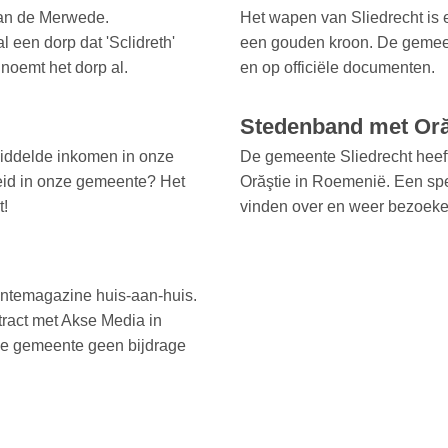
van de Merwede.
Het wapen van Sliedrecht is 
 een dorp dat 'Sclidreth'
een gouden kroon. De gemeen
 noemt het dorp al.
en op officiële documenten.
Stedenband met Oră
middelde inkomen in onze
De gemeente Sliedrecht hee
eid in onze gemeente? Het
Orăştie in Roemenië. Een spe
t!
vinden over en weer bezoeke
entemagazine huis-aan-huis.
ract met Akse Media in
 de gemeente geen bijdrage